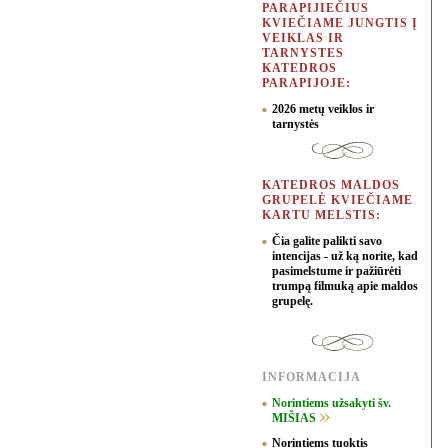
PARAPIJIEČIUS
KVIEČIAME JUNGTIS Į
VEIKLAS IR
TARNYSTES
KATEDROS
PARAPIJOJE:
2026 metų veiklos ir
tarnystės
KATEDROS MALDOS
GRUPELĖ KVIEČIAME
KARTU MELSTIS:
Čia galite palikti savo
intencijas - už ką norite, kad
pasimelstume ir pažiūrėti
trumpą filmuką apie maldos
grupelę.
INFORMACIJA
Norintiems užsakyti šv.
MIŠIAS
Norintiems tuoktis