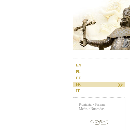
EN
PL
DE
FR
IT
Kontaktai
•
Parama
Medis
•
Nuorodos