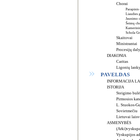
Chorai
Parapinis
Liaudies 
Jaunimo 
Šeimų ch
Kamerinis
Schola Gr
Skaitovai
Ministrantai
Procesijų dal
DIAKONIA
Caritas
Ligonių lank
PAVELDAS
INFORMACIJA L
ISTORIJA
Steigimo bulė
Pirmosios kat
L. Stuokos-Gu
Sovietmečiu
Lietuvai laisv
ASMENYBĖS
(Arki)vyskupa
Vyskupijos adm