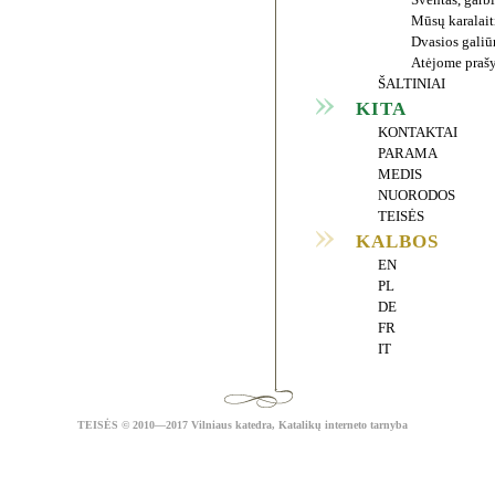
Šventas, garb
Mūsų karalait
Dvasios galiū
Atėjome praš
ŠALTINIAI
KITA
KONTAKTAI
PARAMA
MEDIS
NUORODOS
TEISĖS
KALBOS
EN
PL
DE
FR
IT
TEISĖS
© 2010—2017 Vilniaus katedra,
Katalikų interneto tarnyba