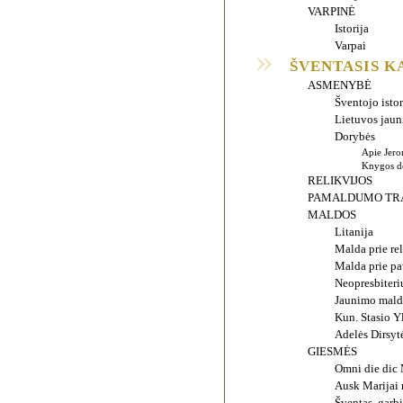
VARPINĖ
Istorija
Varpai
ŠVENTASIS 
ASMENYBĖ
Šventojo istor
Lietuvos jau
Dorybės
Apie Jero
Knygos de
RELIKVIJOS
PAMALDUMO TRA
MALDOS
Litanija
Malda prie re
Malda prie pa
Neopresbiteri
Jaunimo mald
Kun. Stasio Y
Adelės Dirsyt
GIESMĖS
Omni die dic 
Ausk Marijai 