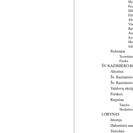
Myk
Pra
Mik
Elž
Ale
Vla
Bar
Ant
Jon
Meč
Jul
Požemiai
Tyrinėjim
Freska
ŠV. KAZIMIERO 
Altorius
Šv. Kazimiero
Šv. Kazimiero
Valdovų skul
Freskos
Kupolas
Tapyba
Skulptūro
LOBYNAS
Istorija
Dabartinis sa
Vertybės