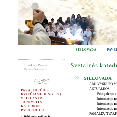
SIELOVADA
PAVE
Svetainės kated
Kontaktai
•
Parama
Medis
•
Nuorodos
SIELOVADA
ARKIVYSKUPO S
AKTUALIJOS
PARAPIJIEČIUS
Fotogalerijos
KVIEČIAME JUNGTIS Į
VEIKLAS IR
Informacija no
TARNYSTES
Informacija n
KATEDROS
Informacija no
PARAPIJOJE:
PAMALDŲ TVAR
2026 metų veiklos ir