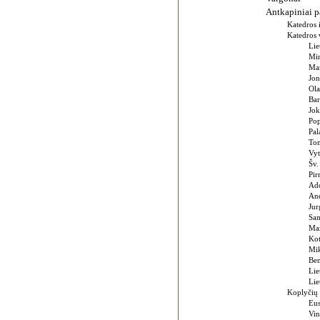
Antkapiniai pa
Katedros 
Katedros 
Lie
Min
Mar
Jon
Ola
Bar
Jok
Pop
Pal
Tom
Vyt
Šv.
Pir
Ado
And
Jur
Sam
Maž
Kot
Mik
Ben
Lie
Lie
Koplyčių 
Eus
Vin