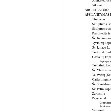
Arkikatedros k
Vikarai
ARCHITEKTŪRA
APSILANKYMAS 
Timpanas
Skulptūros iš
Skulptūros vi
Presbiterija ir
Šv. Kazimiero
Vyskupų kopl
Šv. Ignaco Loj
Turino drobul
Goštautų kop
Sapiegų 
Tremtinių kop
Šv. Vladislov
Valavičių (Ka
Gailestingum
Šv. Stanislov
Šv. Petro kop
Zakristija
Paveikslai
Centrinėj
Šoninėse 
Vargonai