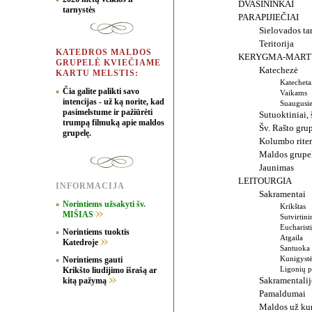
DVASININKAI
tarnystės
PARAPIJIEČIAI
Sielovados ta
Teritorija
KATEDROS MALDOS
KERYGMA-MART
GRUPELĖ KVIEČIAME
Katechezė
KARTU MELSTIS:
Katecheta
Čia galite palikti savo
Vaikams
intencijas - už ką norite, kad
Suaugusi
pasimelstume ir pažiūrėti
Sutuoktiniai,
trumpą filmuką apie maldos
Šv. Rašto gru
grupelę.
Kolumbo riter
Maldos grupe
Jaunimas
LEITOURGIA
INFORMACIJA
Sakramentai
Norintiems užsakyti šv.
Krikštas
MIŠIAS
Sutvirtin
Eucharisti
Norintiems tuoktis
Atgaila
Katedroje
Santuoka
Norintiems gauti
Kunigyst
Krikšto liudijimo išrašą ar
Ligonių p
kitą pažymą
Sakramentalij
Pamaldumai
Maldos už ku