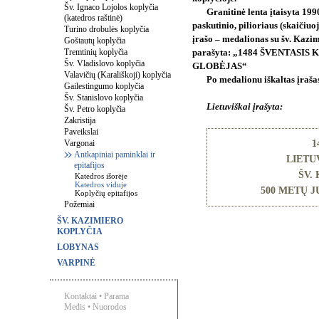
Šv. Ignaco Lojolos koplyčia
Granitinė lenta įtaisyta 1990
(katedros raštinė)
paskutinio, pilioriaus (skaičiuo
Turino drobulės koplyčia
įrašo – medalionas su šv. Kazi
Goštautų koplyčia
Tremtinių koplyčia
parašyta: „1484 ŠVENTASIS
Šv. Vladislovo koplyčia
GLOBĖJAS“
Valavičių (Karališkoji) koplyčia
Po medalionu iškaltas įrašas
Gailestingumo koplyčia
Šv. Stanislovo koplyčia
Lietuviškai įrašyta:
Šv. Petro koplyčia
Zakristija
Paveikslai
Vargonai
1
Antkapiniai paminklai ir
LIETU
epitafijos
ŠV.
Katedros išorėje
Katedros viduje
500 METŲ J
Koplyčių epitafijos
Požemiai
ŠV. KAZIMIERO
KOPLYČIA
LOBYNAS
VARPINĖ
Kontaktai
•
Parama
Medis
•
Nuorodos