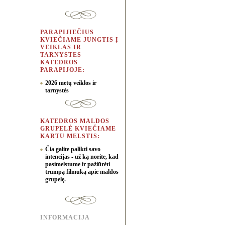
PARAPIJIEČIUS
KVIEČIAME JUNGTIS Į
VEIKLAS IR
TARNYSTES
KATEDROS
PARAPIJOJE:
2026 metų veiklos ir
tarnystės
KATEDROS MALDOS
GRUPELĖ KVIEČIAME
KARTU MELSTIS:
Čia galite palikti savo
intencijas - už ką norite, kad
pasimelstume ir pažiūrėti
trumpą filmuką apie maldos
grupelę.
INFORMACIJA