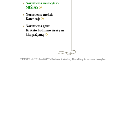
Norintiems užsakyti šv.
MIŠIAS
Norintiems tuoktis
Katedroje
Norintiems gauti
Krikšto liudijimo išrašą ar
kitą pažymą
TEISĖS
© 2010—2017 Vilniaus katedra,
Katalikų interneto tarnyba