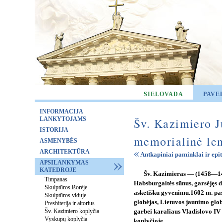
SIELOVADA
PAVE
INFORMACIJA
LANKYTOJAMS
Šv. Kazimiero J
ISTORIJA
memorialinė le
ASMENYBĖS
ARCHITEKTŪRA
Antkapiniai paminklai ir epit
APSILANKYMAS
KATEDROJE
Šv. Kazimieras — (1458—148
Timpanas
Habsburgaitės sūnus, garsėjęs
Skulptūros išorėje
asketišku gyvenimu.1602 m. pas
Skulptūros viduje
globėjas, Lietuvos jaunimo glob
Presbiterija ir altorius
Šv. Kazimiero koplyčia
garbei karaliaus Vladislovo IV
Vyskupų koplyčia
koplyčioje.