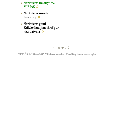
Norintiems užsakyti šv.
MIŠIAS
Norintiems tuoktis
Katedroje
Norintiems gauti
Krikšto liudijimo išrašą ar
kitą pažymą
TEISĖS
© 2010—2017 Vilniaus katedra,
Katalikų interneto tarnyba