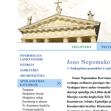
SIELOVADA
PAVE
INFORMACIJA
LANKYTOJAMS
Jono Nepomuko 
ISTORIJA
Antkapiniai paminklai ir epit
ASMENYBĖS
ARCHITEKTŪRA
Jonas Nepomukas Korvinas
APSILANKYMAS
vyskupo ordinaro pareigas ėjo n
KATEDROJE
Vyskupas buvo uolus vienuolių 
Timpanas
skirtoji epitafija (4x1,86m dyd
Skulptūros išorėje
Marijos vardo) koplyčioje XIX 
Skulptūros viduje
Presbiterija ir altorius
Kazimieras Jelskis. Epitafijos į
Šv. Kazimiero koplyčia
Kosakovskio broliai. Klasicistini
Vyskupų koplyčia