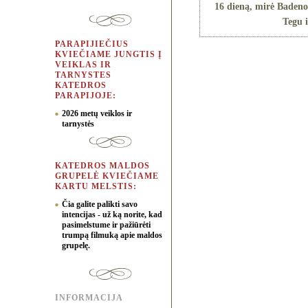
16 dieną, mirė Badeno 
Tegu i
PARAPIJIEČIUS
KVIEČIAME JUNGTIS Į
VEIKLAS IR
TARNYSTES
KATEDROS
PARAPIJOJE:
2026 metų veiklos ir
tarnystės
KATEDROS MALDOS
GRUPELĖ KVIEČIAME
KARTU MELSTIS:
Čia galite palikti savo
intencijas - už ką norite, kad
pasimelstume ir pažiūrėti
trumpą filmuką apie maldos
grupelę.
INFORMACIJA