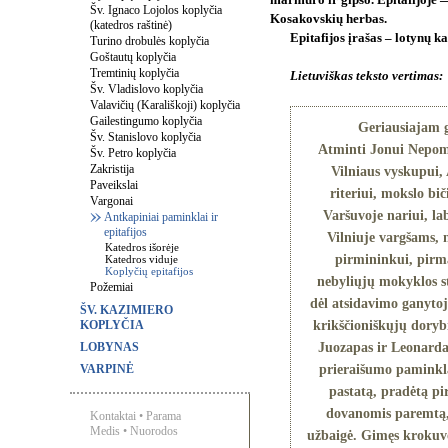
marmuro ir gipso. Epitafijoje —
Šv. Ignaco Lojolos koplyčia
Kosakovskių herbas.
(katedros raštinė)
Epitafijos įrašas – lotynų ka
Turino drobulės koplyčia
Goštautų koplyčia
Tremtinių koplyčia
Lietuviškas teksto vertimas:
Šv. Vladislovo koplyčia
Valavičių (Karališkoji) koplyčia
Gailestingumo koplyčia
Geriausiajam g
Šv. Stanislovo koplyčia
Atminti Jonui Nepom
Šv. Petro koplyčia
Zakristija
Vilniaus vyskupui,
Paveikslai
riteriui, mokslo bič
Vargonai
Varšuvoje nariui, la
Antkapiniai paminklai ir
epitafijos
Vilniuje vargšams, n
Katedros išorėje
pirmininkui, pirm
Katedros viduje
Koplyčių epitafijos
nebyliųjų mokyklos st
Požemiai
dėl atsidavimo ganyto
ŠV. KAZIMIERO
KOPLYČIA
krikščioniškųjų dorybi
LOBYNAS
Juozapas ir Leonardas
VARPINĖ
prieraišumo paminklą
pastatą, pradėtą p
dovanomis paremtą, 
Kontaktai
•
Parama
Medis
•
Nuorodos
užbaigė. Gimęs krokuv