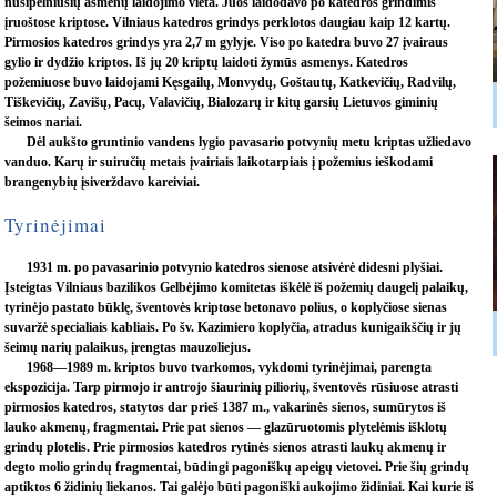
nusipelniusių asmenų laidojimo vieta. Juos laidodavo po katedros grindimis
įruoštose kriptose. Vilniaus katedros grindys perklotos daugiau kaip 12 kartų.
Pirmosios katedros grindys yra 2,7 m gylyje. Viso po katedra buvo 27 įvairaus
gylio ir dydžio kriptos. Iš jų 20 kriptų laidoti žymūs asmenys. Katedros
požemiuose buvo laidojami Kęsgailų, Monvydų, Goštautų, Katkevičių, Radvilų,
Tiškevičių, Zavišų, Pacų, Valavičių, Bialozarų ir kitų garsių Lietuvos giminių
šeimos nariai.
Dėl aukšto gruntinio vandens lygio pavasario potvynių metu kriptas užliedavo
vanduo. Karų ir suiručių metais įvairiais laikotarpiais į požemius ieškodami
brangenybių įsiverždavo kareiviai.
Tyrinėjimai
1931 m. po pavasarinio potvynio katedros sienose atsivėrė didesni plyšiai.
Įsteigtas Vilniaus bazilikos Gelbėjimo komitetas iškėlė iš požemių daugelį palaikų,
tyrinėjo pastato būklę, šventovės kriptose betonavo polius, o koplyčiose sienas
suvaržė specialiais kabliais. Po šv. Kazimiero koplyčia, atradus kunigaikščių ir jų
šeimų narių palaikus, įrengtas mauzoliejus.
1968—1989 m. kriptos buvo tvarkomos, vykdomi tyrinėjimai, parengta
ekspozicija. Tarp pirmojo ir antrojo šiaurinių piliorių, šventovės rūsiuose atrasti
pirmosios katedros, statytos dar prieš 1387 m., vakarinės sienos, sumūrytos iš
lauko akmenų, fragmentai. Prie pat sienos — glazūruotomis plytelėmis išklotų
grindų plotelis. Prie pirmosios katedros rytinės sienos atrasti laukų akmenų ir
degto molio grindų fragmentai, būdingi pagoniškų apeigų vietovei. Prie šių grindų
aptiktos 6 židinių liekanos. Tai galėjo būti pagoniški aukojimo židiniai. Kai kurie iš