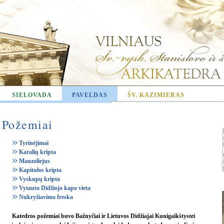
SIELOVADA
PAVELDAS
ŠV. KAZIMIERAS
Požemiai
Tyrinėjimai
Karalių kripta
Mauzoliejus
Kapitulos kripta
Vyskupų kripta
Vytauto Didžiojo kapo vieta
Nukryžiavimo freska
Katedros požemiai buvo Bažnyčiai ir Lietuvos Didžiajai Kunigaikštystei