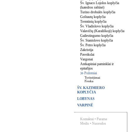
Šv. Ignaco Lojolos koplyčia
(katedros raštinė)
Turino drobulės koplyčia
Goštautų koplyčia
Tremtinių koplyčia
Šv. Vladislovo koplyčia
Valavičių (Karališkoji) koplyčia
Gailestingumo koplyčia
Šv. Stanislovo koplyčia
Šv. Petro koplyčia
Zakristija
Paveikslai
Vargonai
Antkapiniai paminklai ir
epitafijos
Požemiai
Tyrinėjimai
Freska
ŠV. KAZIMIERO
KOPLYČIA
LOBYNAS
VARPINĖ
Kontaktai
•
Parama
Medis
•
Nuorodos