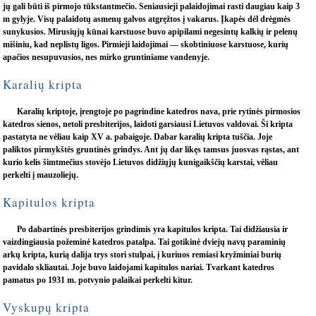
jų gali būti iš pirmojo tūkstantmečio. Seniausieji palaidojimai rasti daugiau kaip 3
m gylyje. Visų palaidotų asmenų galvos atgręžtos į vakarus. Įkapės dėl drėgmės
sunykusios. Mirusiųjų kūnai karstuose buvo apipilami negesintų kalkių ir pelenų
mišiniu, kad neplistų ligos. Pirmieji laidojimai — skobtiniuose karstuose, kurių
apačios nesupuvusios, nes mirko gruntiniame vandenyje.
Karalių kripta
Karalių kriptoje, įrengtoje po pagrindine katedros
nava, prie rytinės pirmosios
katedros sienos, netoli presbiterijos, laidoti garsiausi Lietuvos valdovai. Ši kripta
pastatyta ne vėliau kaip XV a. pabaigoje. Dabar karalių kripta tuščia. Joje
paliktos pirmykštės gruntinės grindys. Ant jų dar likęs tamsus juosvas rąstas, ant
kurio kelis šimtmečius stovėjo Lietuvos didžiųjų kunigaikščių karstai, vėliau
perkelti į mauzoliejų.
Kapitulos kripta
Po dabartinės presbiterijos grindimis yra kapitulos kripta. Tai didžiausia ir
vaizdingiausia požeminė katedros patalpa. Tai gotikinė dviejų navų paraminių
arkų kripta, kurią dalija trys stori stulpai, į kuriuos remiasi kryžminiai burių
pavidalo skliautai. Joje buvo laidojami kapitulos nariai. Tvarkant katedros
pamatus po 1931 m. potvynio palaikai perkelti kitur.
Vyskupų kripta