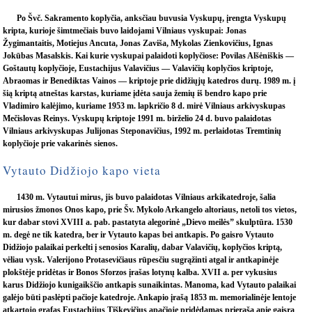
Po Švč. Sakramento koplyčia, anksčiau buvusia Vyskupų, įrengta Vyskupų
kripta, kurioje šimtmečiais buvo laidojami Vilniaus vyskupai: Jonas
Žygimantaitis, Motiejus Ancuta, Jonas Zaviša, Mykolas Zienkovičius, Ignas
Jokūbas Masalskis. Kai kurie vyskupai palaidoti koplyčiose: Povilas Alšėniškis —
Goštautų koplyčioje, Eustachijus Valavičius — Valavičių koplyčios kriptoje,
Abraomas ir Benediktas Vainos — kriptoje prie didžiųjų katedros durų. 1989 m. į
šią kriptą atneštas karstas, kuriame įdėta sauja žemių iš bendro kapo prie
Vladimiro kalėjimo, kuriame 1953 m. lapkričio 8 d. mirė Vilniaus arkivyskupas
Mečislovas Reinys. Vyskupų kriptoje 1991 m. birželio 24 d. buvo palaidotas
Vilniaus arkivyskupas Julijonas Steponavičius, 1992 m. perlaidotas Tremtinių
koplyčioje prie vakarinės sienos.
Vytauto Didžiojo kapo vieta
1430 m. Vytautui mirus, jis buvo palaidotas Vilniaus arkikatedroje, šalia
mirusios žmonos Onos kapo, prie Šv. Mykolo Arkangelo altoriaus, netoli tos vietos,
kur dabar stovi XVIII a. pab. pastatyta alegorinė „Dievo meilės” skulptūra. 1530
m. degė ne tik katedra, ber ir Vytauto kapas bei antkapis. Po gaisro Vytauto
Didžiojo palaikai perkelti į senosios Karalių, dabar Valavičių, koplyčios kriptą,
vėliau vysk. Valerijono Protasevičiaus rūpesčiu sugrąžinti atgal ir antkapinėje
plokštėje pridėtas ir Bonos Sforzos įrašas lotynų kalba. XVII a. per vykusius
karus Didžiojo kunigaikščio antkapis sunaikintas. Manoma, kad Vytauto palaikai
galėjo būti paslėpti pačioje katedroje. Ankapio įrašą 1853 m. memorialinėje lentoje
atkartojo grafas Eustachijus Tiškevičius apačioje pridėdamas prierašą apie gaisrą