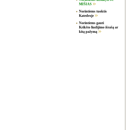
MIŠIAS
Norintiems tuoktis
Katedroje
Norintiems gauti
Krikšto liudijimo išrašą ar
kitą pažymą