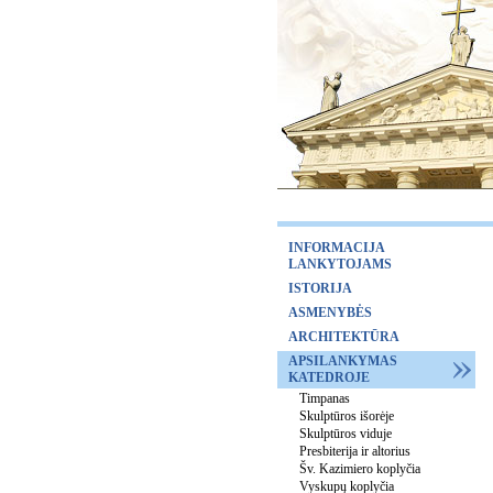
INFORMACIJA
LANKYTOJAMS
ISTORIJA
ASMENYBĖS
ARCHITEKTŪRA
APSILANKYMAS
KATEDROJE
Timpanas
Skulptūros išorėje
Skulptūros viduje
Presbiterija ir altorius
Šv. Kazimiero koplyčia
Vyskupų koplyčia