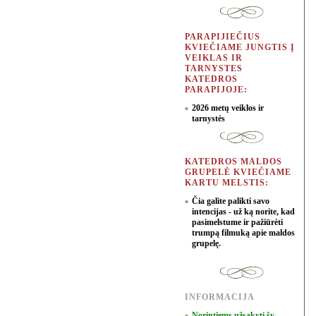
PARAPIJIEČIUS
KVIEČIAME JUNGTIS Į
VEIKLAS IR
TARNYSTES
KATEDROS
PARAPIJOJE:
2026 metų veiklos ir
tarnystės
KATEDROS MALDOS
GRUPELĖ KVIEČIAME
KARTU MELSTIS:
Čia galite palikti savo
intencijas - už ką norite, kad
pasimelstume ir pažiūrėti
trumpą filmuką apie maldos
grupelę.
INFORMACIJA
Norintiems užsakyti šv.