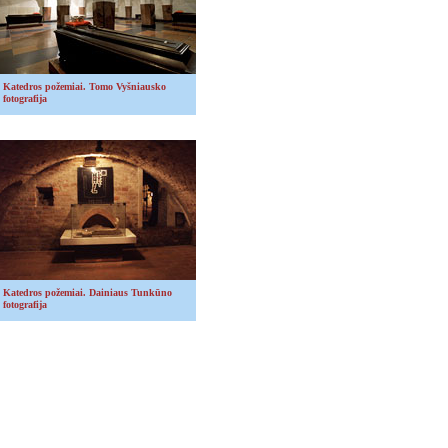
Katedros požemiai.
Tomo Vyšniausko
fotografija
Katedros požemiai.
Dainiaus Tunkūno
fotografija