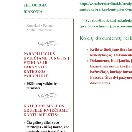
http://www.bernardinai.lt/strai
LEITOURGIA
santuokai-reikes-bent-pries-5-m
DIAKONIA
Svarbu žinoti, kad sužadėt
Kontaktai
•
Parama
(pvz. Sutvirtinimo), pasiruošim
Medis
•
Nuorodos
Kokių dokumentų rei
Krikšto liudijimo (išraš
PARAPIJIEČIUS
krikštytas(-a). Dokument
KVIEČIAME JUNGTIS Į
Dokumento, liudijančio, 
VEIKLAS IR
bažnytinės santuokos (l
TARNYSTES
KATEDROS
bažnyčioje, kurioje buvot
PARAPIJOJE:
Pastaba. Šios dvi pažymo
dokumentas.
2026 metų veiklos ir
tarnystės
KATEDROS MALDOS
GRUPELĖ KVIEČIAME
KARTU MELSTIS:
Čia galite palikti savo
intencijas - už ką norite, kad
pasimelstume ir pažiūrėti