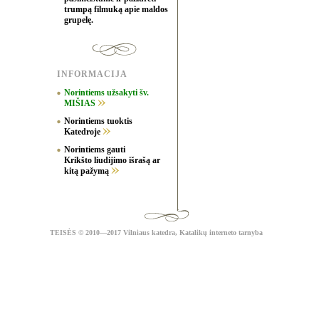
trumpą filmuką apie maldos
grupelę.
INFORMACIJA
Norintiems užsakyti šv.
MIŠIAS
Norintiems tuoktis
Katedroje
Norintiems gauti
Krikšto liudijimo išrašą ar
kitą pažymą
TEISĖS
© 2010—2017 Vilniaus katedra,
Katalikų interneto tarnyba