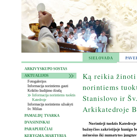
SIELOVADA
PAVE
ARKIVYSKUPO SOSTAS
Ką reikia žinot
AKTUALIJOS
Fotogalerijos
norintiems tuokt
Informacija norintiems gauti
Krikšto liudijimo išrašą
Informacija norintiems tuoktis
Stanislovo ir Šv
Katedroje
Informacija norintiems užsakyti
Arkikatedroje B
šv. Mišias
PAMALDŲ TVARKA
DVASININKAI
Norintieji tuoktis Katedroje 
PARAPIJIEČIAI
bažnyčios zakristijoje kunigo b
mėnesius iki numatytos jungtuvi
KERYGMA-MARTYRIA