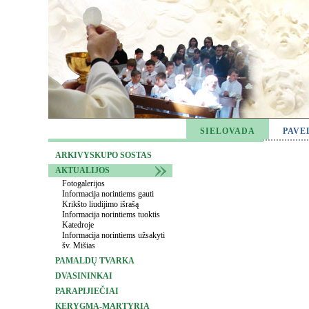
SIELOVADA
PAVE
ARKIVYSKUPO SOSTAS
AKTUALIJOS
Fotogalerijos
Informacija norintiems gauti
Krikšto liudijimo išrašą
Informacija norintiems tuoktis
Katedroje
Informacija norintiems užsakyti
šv. Mišias
PAMALDŲ TVARKA
DVASININKAI
PARAPIJIEČIAI
KERYGMA-MARTYRIA