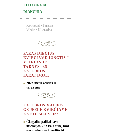
LEITOURGIA
DIAKONIA
Kontaktai
•
Parama
Medis
•
Nuorodos
PARAPIJIEČIUS
KVIEČIAME JUNGTIS Į
VEIKLAS IR
TARNYSTES
KATEDROS
PARAPIJOJE:
2026 metų veiklos ir
tarnystės
KATEDROS MALDOS
GRUPELĖ KVIEČIAME
KARTU MELSTIS:
Čia galite palikti savo
intencijas - už ką norite, kad
pasimelstume ir pažiūrėti