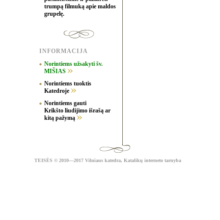
trumpą filmuką apie maldos
grupelę.
INFORMACIJA
Norintiems užsakyti šv.
MIŠIAS
Norintiems tuoktis
Katedroje
Norintiems gauti
Krikšto liudijimo išrašą ar
kitą pažymą
TEISĖS
© 2010—2017 Vilniaus katedra,
Katalikų interneto tarnyba