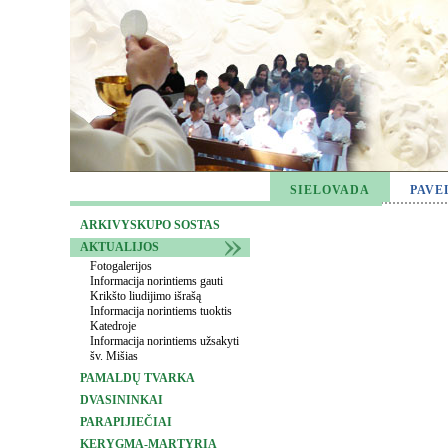
SIELOVADA
PAVE
ARKIVYSKUPO SOSTAS
AKTUALIJOS
Fotogalerijos
Informacija norintiems gauti
Krikšto liudijimo išrašą
Informacija norintiems tuoktis
Katedroje
Informacija norintiems užsakyti
šv. Mišias
PAMALDŲ TVARKA
DVASININKAI
PARAPIJIEČIAI
KERYGMA-MARTYRIA