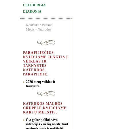
LEITOURGIA
DIAKONIA
Kontaktai
•
Parama
Medis
•
Nuorodos
PARAPIJIEČIUS
KVIEČIAME JUNGTIS Į
VEIKLAS IR
TARNYSTES
KATEDROS
PARAPIJOJE:
2026 metų veiklos ir
tarnystės
KATEDROS MALDOS
GRUPELĖ KVIEČIAME
KARTU MELSTIS:
Čia galite palikti savo
intencijas - už ką norite, kad
pasimelstume ir pažiūrėti