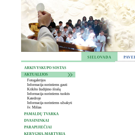
SIELOVADA
PAVE
ARKIVYSKUPO SOSTAS
AKTUALIJOS
Fotogalerijos
Informacija norintiems gauti
Krikšto liudijimo išrašą
Informacija norintiems tuoktis
Katedroje
Informacija norintiems užsakyti
šv. Mišias
PAMALDŲ TVARKA
DVASININKAI
PARAPIJIEČIAI
KERYGMA-MARTYRIA