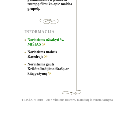
trumpą filmuką apie maldos
grupelę.
INFORMACIJA
Norintiems užsakyti šv.
MIŠIAS
Norintiems tuoktis
Katedroje
Norintiems gauti
Krikšto liudijimo išrašą ar
kitą pažymą
TEISĖS
© 2010—2017 Vilniaus katedra,
Katalikų interneto tarnyba