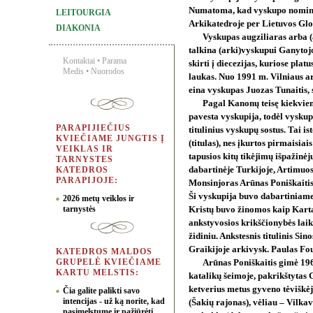
Numatoma, kad vyskupo nomina
LEITOURGIA
Arkikatedroje per Lietuvos Glo
DIAKONIA
Vyskupas augziliaras arba 
talkina (arki)vyskupui Ganytoj
Kontaktai
•
Parama
skirti į diecezijas, kuriose plat
Medis
•
Nuorodos
laukas. Nuo 1991 m. Vilniaus a
eina vyskupas Juozas Tunaitis,
Pagal Kanonų teisę kiekvie
pavesta vyskupija, todėl vyskup
PARAPIJIEČIUS
titulinius vyskupų sostus. Tai is
KVIEČIAME JUNGTIS Į
(titulas), nes įkurtos pirmaisia
VEIKLAS IR
tapusios kitų tikėjimų išpažinėj
TARNYSTES
KATEDROS
dabartinėje Turkijoje, Artimuos
PARAPIJOJE:
Monsinjoras Arūnas Poniškaitis
Ši vyskupija buvo dabartiniame 
2026 metų veiklos ir
tarnystės
Kristų buvo žinomos kaip Kart
ankstyvosios krikščionybės laik
židiniu. Ankstesnis titulinis Sin
Graikijoje arkivysk. Paulas Fo
KATEDROS MALDOS
GRUPELĖ KVIEČIAME
Arūnas Poniškaitis gimė 196
KARTU MELSTIS:
katalikų šeimoje, pakrikštytas
ketverius metus gyveno tėviškė
Čia galite palikti savo
intencijas - už ką norite, kad
(Šakių rajonas), vėliau – Vilka
pasimelstume ir pažiūrėti