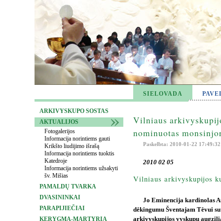
SIELOVADA
PAVE
ARKIVYSKUPO SOSTAS
Vilniaus arkivyskupij
AKTUALIJOS
nominuotas monsinjor
Fotogalerijos
Informacija norintiems gauti
Paskelbta: 2010-01-22 17:49:32
Krikšto liudijimo išrašą
Informacija norintiems tuoktis
Katedroje
2010 02 05
Informacija norintiems užsakyti
šv. Mišias
Vilniaus arkivyskupijos k
PAMALDŲ TVARKA
DVASININKAI
Jo Eminencija kardinolas A
PARAPIJIEČIAI
dėkingumu Šventajam Tėvui sut
KERYGMA-MARTYRIA
arkivyskupijos vyskupu augzili