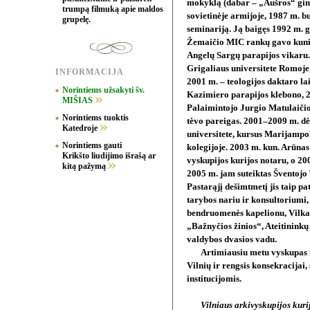
mokyklą (dabar – „Aušros“ gim
trumpą filmuką apie maldos
sovietinėje armijoje, 1987 m. 
grupelę.
seminariją. Ją baigęs 1992 m. 
Žemaičio MIC rankų gavo kunigy
Angelų Sargų parapijos vikaru. 
Grigaliaus universitete Romoje, 
INFORMACIJA
2001 m. – teologijos daktaro lai
Norintiems užsakyti šv.
Kazimiero parapijos klebono, 
MIŠIAS
Palaimintojo Jurgio Matulaiči
Norintiems tuoktis
tėvo pareigas. 2001–2009 m. dė
Katedroje
universitete, kursus Marijampo
Norintiems gauti
kolegijoje. 2003 m. kun. Arūnas
Krikšto liudijimo išrašą ar
vyskupijos kurijos notaru, o 2
kitą pažymą
2005 m. jam suteiktas Šventojo 
Pastarąjį dešimtmetį jis taip p
tarybos nariu ir konsultoriumi
bendruomenės kapelionu, Vilkav
„Bažnyčios žinios“, Ateitininkų
valdybos dvasios vadu.
Artimiausiu metu vyskupas n
Vilnių ir rengsis konsekracijai
institucijomis.
Vilniaus arkivyskupijos kuri