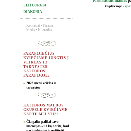
Pirmasis susitikimas
pa
LEITOURGIA
koplyčioje -
spa
DIAKONIA
Kontaktai
•
Parama
Medis
•
Nuorodos
PARAPIJIEČIUS
KVIEČIAME JUNGTIS Į
VEIKLAS IR
TARNYSTES
KATEDROS
PARAPIJOJE:
2026 metų veiklos ir
tarnystės
KATEDROS MALDOS
GRUPELĖ KVIEČIAME
KARTU MELSTIS:
Čia galite palikti savo
intencijas - už ką norite, kad
pasimelstume ir pažiūrėti