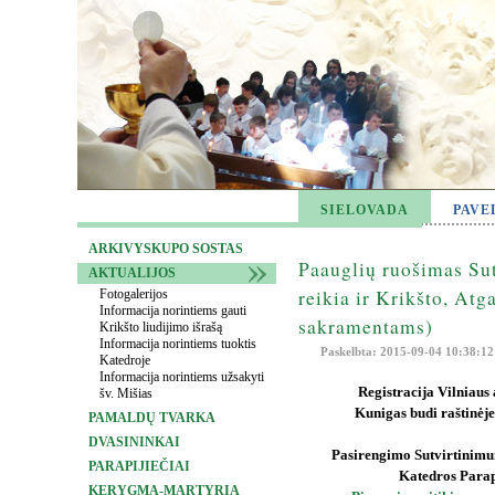
SIELOVADA
PAVE
ARKIVYSKUPO SOSTAS
Paauglių ruošimas Sut
AKTUALIJOS
reikia ir Krikšto, Atga
Fotogalerijos
Informacija norintiems gauti
sakramentams)
Krikšto liudijimo išrašą
Informacija norintiems tuoktis
Paskelbta: 2015-09-04 10:38:12
Katedroje
Informacija norintiems užsakyti
Registracija Vilniaus 
šv. Mišias
Kunigas budi raštinėje
PAMALDŲ TVARKA
DVASININKAI
Pasirengimo Sutvirtinimui
PARAPIJIEČIAI
Katedros Parap
KERYGMA-MARTYRIA