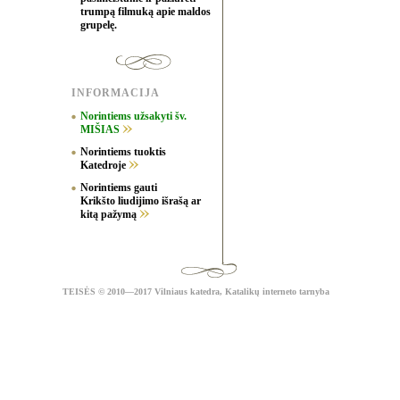
trumpą filmuką apie maldos
grupelę.
INFORMACIJA
Norintiems užsakyti šv.
MIŠIAS
Norintiems tuoktis
Katedroje
Norintiems gauti
Krikšto liudijimo išrašą ar
kitą pažymą
TEISĖS
© 2010—2017 Vilniaus katedra,
Katalikų interneto tarnyba