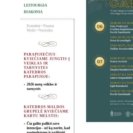
LEITOURGIA
DIAKONIA
Kontaktai
•
Parama
Medis
•
Nuorodos
PARAPIJIEČIUS
KVIEČIAME JUNGTIS Į
VEIKLAS IR
TARNYSTES
KATEDROS
PARAPIJOJE:
2026 metų veiklos ir
tarnystės
KATEDROS MALDOS
GRUPELĖ KVIEČIAME
KARTU MELSTIS:
Čia galite palikti savo
intencijas - už ką norite, kad
pasimelstume ir pažiūrėti