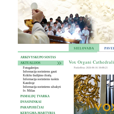
SIELOVADA
PAVE
ARKIVYSKUPO SOSTAS
Vox Organi Cathedrali
AKTUALIJOS
Fotogalerijos
Paskelbta: 2026-06-16 10:08:21
Informacija norintiems gauti
Krikšto liudijimo išrašą
Informacija norintiems tuoktis
Katedroje
Informacija norintiems užsakyti
šv. Mišias
PAMALDŲ TVARKA
DVASININKAI
PARAPIJIEČIAI
KERYGMA-MARTYRIA