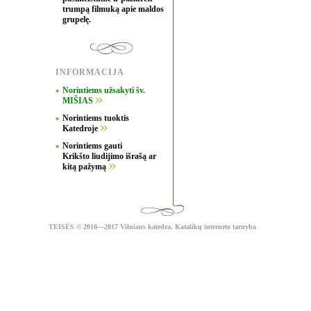
trumpą filmuką apie maldos
grupelę.
INFORMACIJA
Norintiems užsakyti šv.
MIŠIAS
Norintiems tuoktis
Katedroje
Norintiems gauti
Krikšto liudijimo išrašą ar
kitą pažymą
TEISĖS
© 2010—2017 Vilniaus katedra,
Katalikų interneto tarnyba